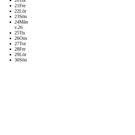
20
Tor
21
Fre
22
Lör
23
Sön
24
Mån
v.26
25
Tis
26
Ons
27
Tor
28
Fre
29
Lör
30
Sön