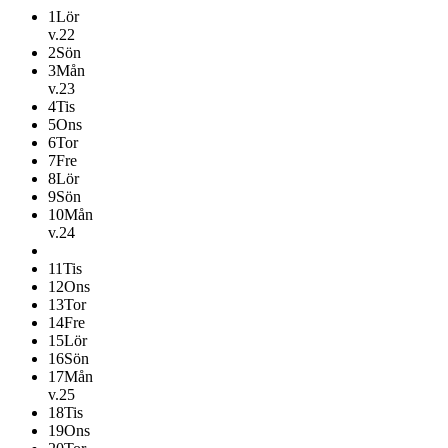
1
Lör
v.22
2
Sön
3
Mån
v.23
4
Tis
5
Ons
6
Tor
7
Fre
8
Lör
9
Sön
10
Mån
v.24
11
Tis
12
Ons
13
Tor
14
Fre
15
Lör
16
Sön
17
Mån
v.25
18
Tis
19
Ons