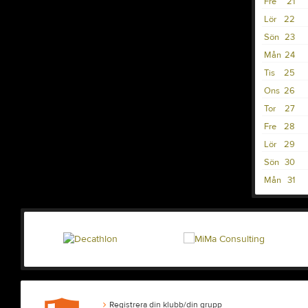
Fre
21
Lör
22
Sön
23
Mån
24
Tis
25
Ons
26
Tor
27
Fre
28
Lör
29
Sön
30
Mån
31
Registrera din klubb/din grupp