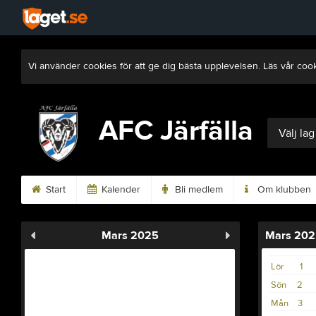
Vi använder cookies för att ge dig bästa upplevelsen. Läs vår coo
AFC Järfälla
Välj lag
Start
Kalender
Bli medlem
Om klubben
Mars 2025
Mars 202
Lör
1
Sön
2
Mån
3