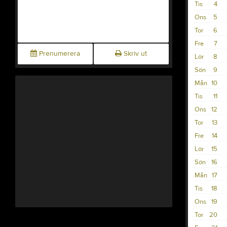
Tis
4
Ons
5
Tor
6
Fre
7
Prenumerera
Skriv ut
Lör
8
Sön
9
Mån
10
Tis
11
Ons
12
Tor
13
Fre
14
Lör
15
Sön
16
Mån
17
Tis
18
Ons
19
Tor
20