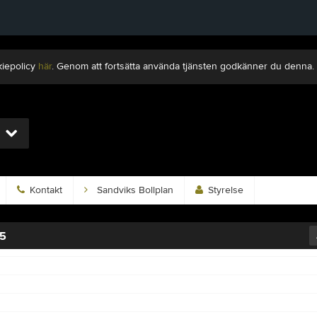
kiepolicy
här
. Genom att fortsätta använda tjänsten godkänner du denna.
Kontakt
Sandviks Bollplan
Styrelse
5