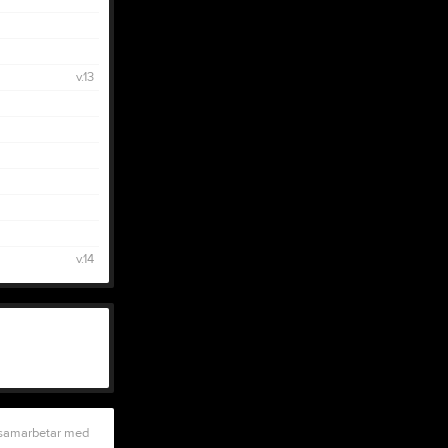
v.13
v.14
 samarbetar med