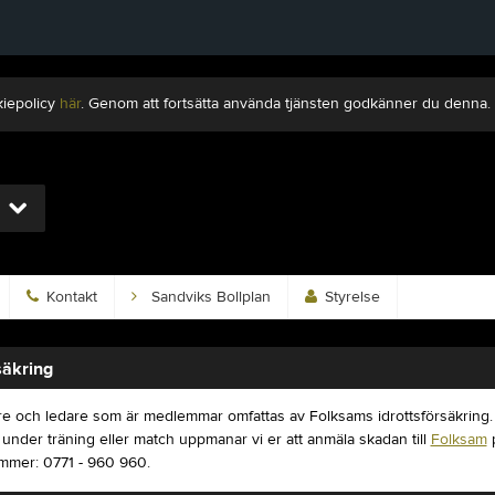
kiepolicy
här
. Genom att fortsätta använda tjänsten godkänner du denna.
Kontakt
Sandviks Bollplan
Styrelse
säkring
are och ledare som är medlemmar omfattas av Folksams idrottsförsäkring.
under träning eller match uppmanar vi er att anmäla skadan till
Folksam
mmer: 0771 - 960 960.