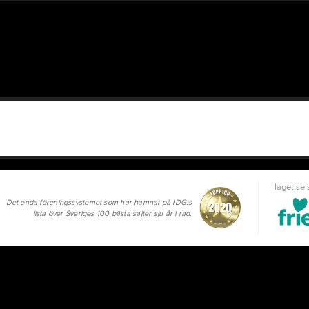
laget.se
Det enda föreningssystemet som har hamnat på IDG:s
lista över Sveriges 100 bästa sajter sju år i rad.