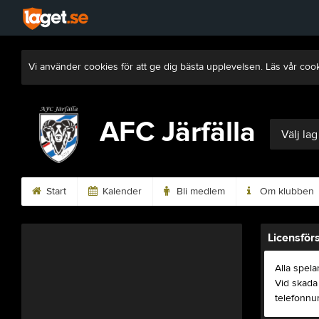
Vi använder cookies för att ge dig bästa upplevelsen. Läs vår coo
AFC Järfälla
Välj lag
Start
Kalender
Bli medlem
Om klubben
Licensför
Alla spel
Vid skada 
telefonnu