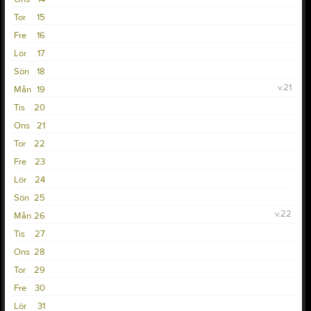
Tor
15
Fre
16
Lör
17
Sön
18
v.21
Mån
19
Tis
20
Ons
21
Tor
22
Fre
23
Lör
24
Sön
25
v.22
Mån
26
Tis
27
Ons
28
Tor
29
Fre
30
Lör
31