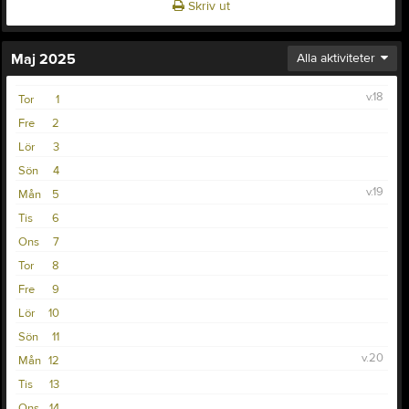
Skriv ut
Maj 2025
Alla aktiviteter
v.18
Tor
1
Fre
2
Lör
3
Sön
4
v.19
Mån
5
Tis
6
Ons
7
Tor
8
Fre
9
Lör
10
Sön
11
v.20
Mån
12
Tis
13
Ons
14