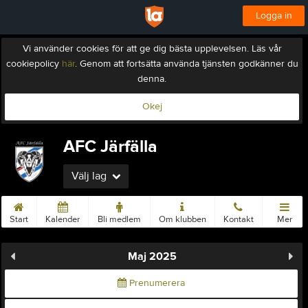
Logga in
Vi använder cookies för att ge dig bästa upplevelsen. Läs vår
cookiepolicy
här
. Genom att fortsätta använda tjänsten godkänner du
denna.
Okej
AFC Järfälla
Välj lag
Start
Kalender
Bli medlem
Om klubben
Kontakt
Mer
Maj 2025
Prenumerera