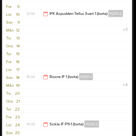
Fre
9
12:00
IFK Aspudden-Tellus Svart 1 (borta)
P2011-2
Lör
10
Sön
11
13:00
v.3
Mån
12
Tis
13
Ons
14
Tor
15
Fre
16
Lör
17
19:30
Rissne IF 1 (borta)
P2011-1
Sön
18
v.4
Mån
19
20:30
Tis
20
Ons
21
Tor
22
Fre
23
19:30
Sickla IF P11-1 (borta)
P2011-2
Lör
24
Sön
25