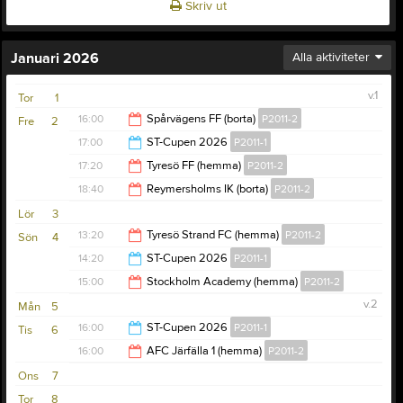
Skriv ut
Januari 2026
Alla aktiviteter
v.1
Tor
1
16:00
Spårvägens FF (borta)
P2011-2
Fre
2
17:00
ST-Cupen 2026
P2011-1
17:00
17:20
Tyresö FF (hemma)
P2011-2
20:00
18:40
Reymersholms IK (borta)
P2011-2
18:20
Lör
3
19:40
13:20
Tyresö Strand FC (hemma)
P2011-2
Sön
4
14:20
ST-Cupen 2026
P2011-1
14:20
15:00
Stockholm Academy (hemma)
P2011-2
17:20
v.2
Mån
5
16:00
16:00
ST-Cupen 2026
P2011-1
Tis
6
16:00
AFC Järfälla 1 (hemma)
P2011-2
17:00
Ons
7
17:00
Tor
8