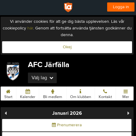
Logga in
Vi använder cookies för att ge dig bästa upplevelsen. Läs vår
cookiepolicy
här
. Genom att fortsätta använda tjänsten godkänner du
denna.
Okej
AFC Järfälla
Välj lag
Start
Kalender
Bli medlem
Om klubben
Kontakt
Mer
Januari 2026
Prenumerera