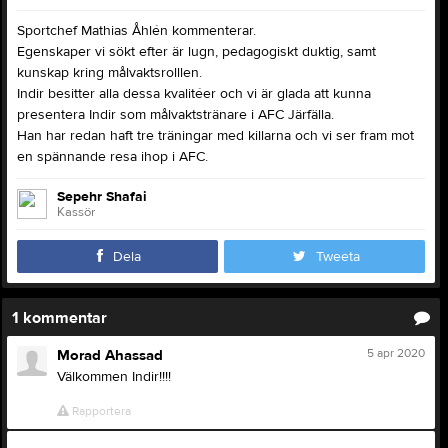
Sportchef Mathias Åhlén kommenterar.
Egenskaper vi sökt efter är lugn, pedagogiskt duktig, samt
kunskap kring målvaktsrolllen.
Indir besitter alla dessa kvalitéer och vi är glada att kunna
presentera Indir som målvaktstränare i AFC Järfälla.
Han har redan haft tre träningar med killarna och vi ser fram mot
en spännande resa ihop i AFC.
Sepehr Shafai
Kassör
Dela
Tweeta
1
kommentar
5 apr 2020
Morad Ahassad
Välkommen Indir!!!!
Rapportera