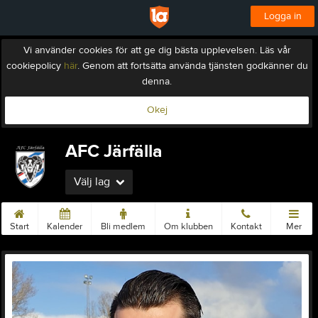
Logga in
Vi använder cookies för att ge dig bästa upplevelsen. Läs vår
cookiepolicy
här
. Genom att fortsätta använda tjänsten godkänner du
denna.
Okej
AFC Järfälla
Välj lag
Start
Kalender
Bli medlem
Om klubben
Kontakt
Mer